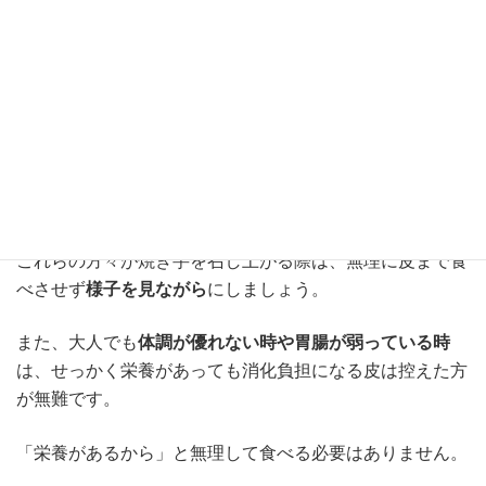
さつまいもの皮は繊維質が多く
やや消化が悪い部分
です。
そのため、
小さなお子様や高齢者
には負担になる場合があ
ります。
飲み込みづらかったり、噛み切れず喉に詰まらせる危険も
ゼロではありません。
これらの方々が焼き芋を召し上がる際は、無理に皮まで食
べさせず
様子を見ながら
にしましょう。
また、大人でも
体調が優れない時や胃腸が弱っている時
は、せっかく栄養があっても消化負担になる皮は控えた方
が無難です。
「栄養があるから」と無理して食べる必要はありません。