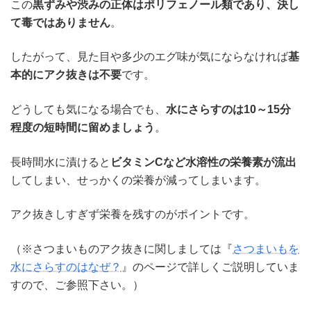
この
黒ずみや渋みの正体はポリフェノール類であり、決し
て毒ではありません
。
したがって、見た目や多少のエグ味が気にならなければ
基
本的にアク抜きは不要
です。
どうしても気になる場合でも、
水にさらすのは10～15分
程度の短時間に留めましょう
。
長時間水に漬けると
ビタミンCなど水溶性の栄養素が流出
してしまい、せっかくの栄養が減ってしまいます。
アク抜きしすぎず栄養を残すのがポイントです。
（※さつまいものアク抜きに関しましては『
さつまいもを
水にさらすのはなぜ？
』のページで詳しくご説明していま
すので、ご参照下さい。）